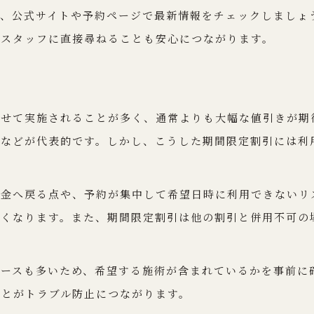
美容院の割引条件を比較する注意点
め、公式サイトや予約ページで最新情報をチェックしましょ
てスタッフに直接尋ねることも安心につながります。
わせて実施されることが多く、通常よりも大幅な値引きが期
トなどが代表的です。しかし、こうした期間限定割引には利
料金へ戻る点や、予約が集中して希望日時に利用できないリ
すくなります。また、期間限定割引は他の割引と併用不可の
ケースも多いため、希望する施術が含まれているかを事前に
ことがトラブル防止につながります。