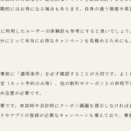
ネット予約限定の美容院割引を活かす
長期的にはお得になる場合もあります。自身の通う頻度や美
ポイント還元を活かす美容院の活用法
美容院利用時のポイント還元攻略法
際に利用したユーザーの体験談も参考にすると良いでしょ
予約アプリで美容院ポイントを賢く貯める
自分にとって本当にお得なキャンペーンを見極めるためにも
ポイント還元と割引併用のメリット解説
美容院ポイントの効率的な使い道を紹介
レビュー投稿で得する美容院活用術
、事前に「適用条件」を必ず確認することが大切です。よく
多様な割引キャンペーン比較と選択のヒント
限定（ネット予約のみ等）、他の割引やクーポンとの併用不
美容院ごとの割引キャンペーン徹底比較
め注意が必要です。
自分に最適な美容院割引の選び方ガイド
重要です。来店時や会計時にクーポン画面を提示しなければ
キャンペーン内容の違いと選択基準解説
ードやアプリの登録が必要なキャンペーンも増えており、事
併用可能な割引キャンペーンの見極め術