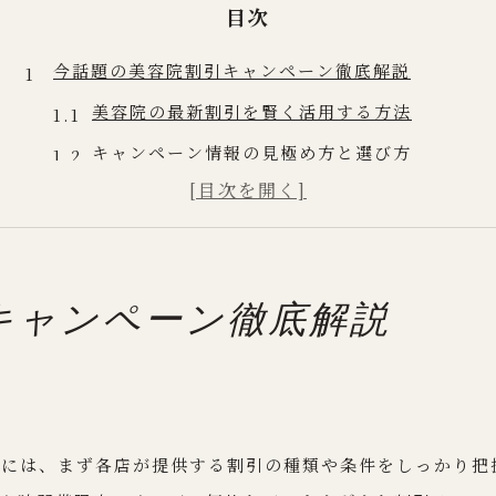
目次
今話題の美容院割引キャンペーン徹底解説
美容院の最新割引を賢く活用する方法
キャンペーン情報の見極め方と選び方
美容院選びで押さえるべき割引条件
期間限定割引の特徴と注意点を解説
お得な美容院キャンペーンの探し方
キャンペーン徹底解説
美容院で賢く割引を使うための戦略術
美容院割引の併用で節約効果を高める技
予約タイミングで変わる美容院のお得度
平日や閑散期に狙う美容院割引の利点
るには、まず各店が提供する割引の種類や条件をしっかり把
リピーター向け割引の賢い利用方法