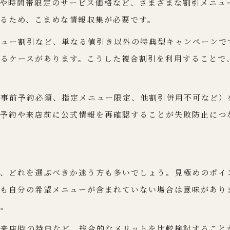
や時間帯限定のサービス価格など、さまざまな割引メニュ
美容院割引キャンペーンの選び方ポイント
いるため、こまめな情報収集が必要です。
割引キャンペーン活用なら美容院選びがカギ
ニュー割引など、単なる値引き以外の特典型キャンペーンで
美容院選びで差がつく割引キャンペーン比較
なるケースがあります。こうした複合割引を利用することで
自分に合った美容院割引の見つけ方
キャンペーン内容を比較するポイント解説
：事前予約必須、指定メニュー限定、他割引併用不可など）
美容院ごとの割引条件と使い分け実例
、予約や来店前に公式情報を再確認することが失敗防止につ
新規とリピーター向け割引の違いを知る
美容院の節約術を極める新しい方法とは
美容院割引とポイント還元の合わせ技
め、どれを選ぶべきか迷う方も多いでしょう。見極めのポイ
クーポン活用で美容院代を最大限節約
ても自分の希望メニューが含まれていない場合は意味があり
美容院の節約術を実践するコツと注意点
う。
キャンペーン情報を見逃さないチェック法
回来店時の特典など、総合的なメリットを比較検討すること