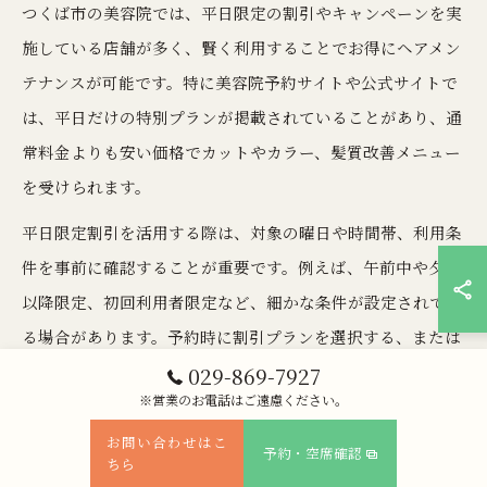
つくば市の美容院では、平日限定の割引やキャンペーンを実
施している店舗が多く、賢く利用することでお得にヘアメン
テナンスが可能です。特に美容院予約サイトや公式サイトで
は、平日だけの特別プランが掲載されていることがあり、通
常料金よりも安い価格でカットやカラー、髪質改善メニュー
を受けられます。
平日限定割引を活用する際は、対象の曜日や時間帯、利用条
件を事前に確認することが重要です。例えば、午前中や夕方
以降限定、初回利用者限定など、細かな条件が設定されてい
る場合があります。予約時に割引プランを選択する、または
来店時にクーポン提示が必要なこともあるため、注意が必要
029-869-7927
※営業のお電話はご遠慮ください。
です。
お問い合わせはこ
平日休みの方や、仕事や育児の合間に美容院に行きたい方に
予約・空席確認
ちら
は特におすすめの方法です。実際に平日を利用してコストを