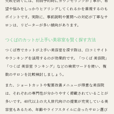
失敗を防ぐには、初回予約時にカウンセリングが丁寧か、希
美容院選びで重視したい口コミとランキング
望や悩みをしっかりヒアリングしてくれるかを重視するのも
ショートカットが得意な美容室を見極める方法
ポイントです。実際に、事前説明や質問への対応が丁寧なサ
つくば美容室で後悔しないカウンセリング活用
ロンは、リピーターが多い傾向があります。
美容院予約のタイミングと最適な頻度を解説
美容院探しで比較したいサロンの強みとは
つくばのカットが上手い美容室を賢く探す方法
忙しい女性でも安心の美容院予約活用法
つくば市でカットが上手い美容室を探す際は、口コミサイト
美容院予約なしで通えるサロンの選び方
やランキングを活用するのが効果的です。「つくば 美容院」
平日限定割引を活用した美容院利用術
「つくば 美容室 ランキング」などの検索ワードを使い、複
数のサロンを比較検討しましょう。
仕事や育児に合わせた美容院予約のコツ
つくば美容院で時短を叶える施術メニュー
また、ショートカットや髪質改善メニューが得意な美容院
は、それぞれの専門性が分かりやすく掲載されていることが
ホットペッパービューティーの予約活用ポイン
多いです。40代以上の大人世代向けの提案が充実している美
ト
容室もあるため、年齢やライフスタイルに合ったサロン選び
納得のいく美容室探しを成功させるポイント