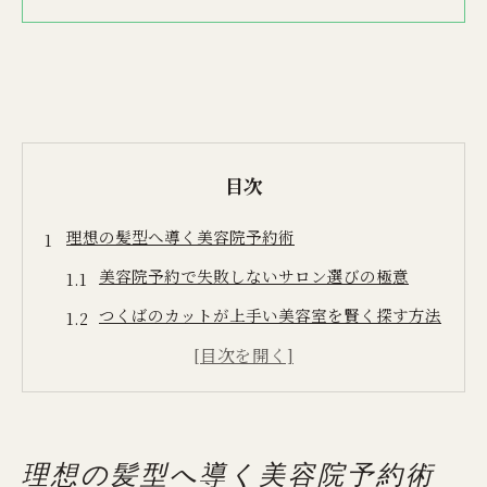
目次
理想の髪型へ導く美容院予約術
美容院予約で失敗しないサロン選びの極意
つくばのカットが上手い美容室を賢く探す方法
美容師と相談して理想の髪型を実現するコツ
美容院予約なしでも安心なポイントと注意点
ホットペッパービューティー活用術を徹底解説
理想の髪型へ導く美容院予約術
つくば市の美容院で髪質改善を叶える方法