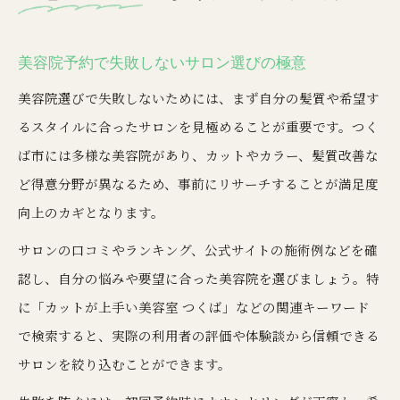
美容院選びで髪質改善に強いサロンを見極める
つくば美容院で髪の悩みを相談できる秘訣
美容院予約で失敗しないサロン選びの極意
ショートカット上手な美容室で髪質改善を体験
美容院選びで失敗しないためには、まず自分の髪質や希望す
40代にもおすすめな美容院の選び方
るスタイルに合ったサロンを見極めることが重要です。つく
美容師が教える髪質改善とカラーのポイント
ば市には多様な美容院があり、カットやカラー、髪質改善な
美容師を予約して毎月通える髪型に出会う
ど得意分野が異なるため、事前にリサーチすることが満足度
向上のカギとなります。
美容院予約で毎月通えるサロンの選び方
つくばの安い美容室でコスパ抜群の髪型を実現
サロンの口コミやランキング、公式サイトの施術例などを確
美容師の技術力が光るヘアスタイル提案術
認し、自分の悩みや要望に合った美容院を選びましょう。特
に「カットが上手い美容室 つくば」などの関連キーワード
予約なしでも対応可能な美容院の特徴
で検索すると、実際の利用者の評価や体験談から信頼できる
長く通える美容院を選ぶポイントとは
サロンを絞り込むことができます。
上手な美容院選びで失敗しないつくば美容体験