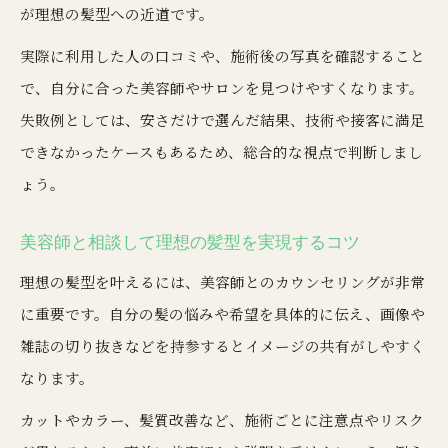
が理想の髪型への近道です。
美容院選びで失敗しないための比較ポイント
実際に利用した人の口コミや、施術後の写真を確認すること
40代向け美容室に強いサロンの特徴とは
で、自分に合った美容師やサロンを見つけやすくなります。
ショートカット上手な美容院の見分け方
失敗例としては、安さだけで選んだ結果、技術や接客に満足
美容師予約で希望をしっかり伝えるコツ
できなかったケースもあるため、総合的な視点で判断しまし
つくば美容院ランキング情報の正しい活用法
ょう。
美容師と相談して理想の髪型を実現するコツ
理想の髪型を叶えるには、美容師とのカウンセリングが非常
に重要です。自分の髪の悩みや希望を具体的に伝え、画像や
雑誌の切り抜きなどを持参するとイメージの共有がしやすく
なります。
カットやカラー、髪質改善など、施術ごとに注意点やリスク