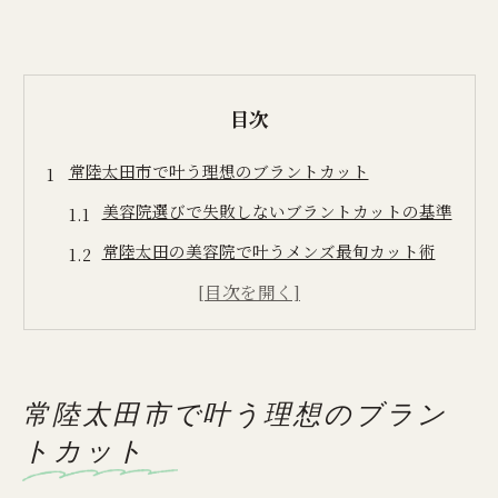
目次
常陸太田市で叶う理想のブラントカット
美容院選びで失敗しないブラントカットの基準
常陸太田の美容院で叶うメンズ最旬カット術
まごころカット対応の美容院活用ポイント
口コミで評判の美容院を見極めるコツ
常陸太田市の美容院で大人男子が変わる理由
常陸太田市で叶う理想のブラン
美容院選びに迷う男性へ新提案
トカット
美容院の選び方で理想のメンズカット実現
まごころカットで叶う男性向け美容院体験