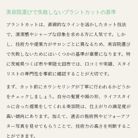
常陸太田市メンズ美容院の特徴と選定術
美容院選びで失敗しないブラントカットの基準
カットハウスひかりのような美容院利用術
ブラントカットは、直線的なラインを活かしたカット技法
美容院で安心してブラントカットを任せる方法
で、清潔感やシャープな印象を求める方に人気です。しか
トレンドのメンズカットを楽しむ方法
し、技術力や提案力がサロンごとに異なるため、美容院選び
美容院で流行メンズカットを楽しむコツ
で失敗しないためにはいくつかの基準が重要になります。特
に茨城県つくば市や常陸太田市では、口コミや実績、スタイ
まごころカットカラー対応の美容院を活用
リストの専門性を事前に確認することが大切です。
常陸太田市で人気のメンズヘアスタイルとは
まず、カット前にカウンセリングが丁寧に行われるかどうか
美容院予約時に押さえたいトレンド情報
をチェックしましょう。自分の髪質や頭の形、ライフスタイ
ブラントカットが映えるメンズカット提案
ルに合った提案をしてくれる美容院は、仕上がりの満足度が
地元で話題の美容院活用術を解説
高い傾向にあります。加えて、過去の施術例やビフォーアフ
地元密着型美容院のメリットと選び方
ター写真を見せてもらうことで、技術力の高さを判断するこ
まごころカットの口コミ活用術を紹介
とができます。