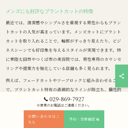
メンズにも好評なブラントカットの特徴
最近では、清潔感やシンプルさを重視する男性からもブラン
トカットの人気が高まっています。メンズカットにブラント
カットを取り入れることで、輪郭がすっきり見えたり、ビジ
ネスシーンでも好印象を与えるスタイルが実現できます。特
に常陸太田市やつくば市の美容院では、男性専用のカウンセ
リングや提案力を強化している店舗も多く見られます。
例えば、フェードカットやツーブロックと組み合わせること
で、ブラントカット特有の直線的なラインが際立ち、個性的
029-869-7927
かつトレンド感のある仕上がりになります。施術後のスタイ
※営業のお電話はご遠慮ください。
リング方法や、忙しい朝でも整えやすいセットのコツなど、
お問い合わせはこ
生活スタイルに合わせたアドバイスを受けられるのも魅力で
予約・空席確認
ちら
す。