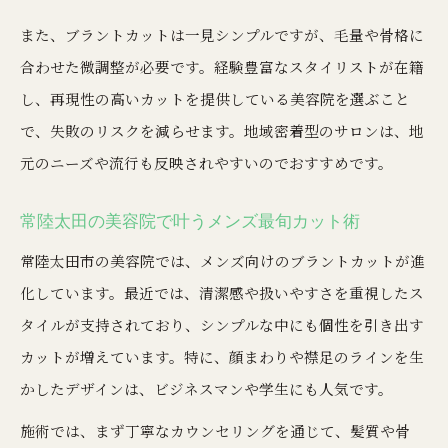
美容院選びで快適なカット体験を得る方法
また、ブラントカットは一見シンプルですが、毛量や骨格に
常陸太田市で話題の美容院利用ポイント
合わせた微調整が必要です。経験豊富なスタイリストが在籍
美容院で叶う自分らしいヘアスタイル提案
し、再現性の高いカットを提供している美容院を選ぶこと
専門性が光るブラントカットの魅力
で、失敗のリスクを減らせます。地域密着型のサロンは、地
美容院の技術力が際立つブラントカット
元のニーズや流行も反映されやすいのでおすすめです。
メンズにも好評なブラントカットの特徴
常陸太田の美容院で叶うメンズ最旬カット術
常陸太田市美容院で体感できる専門性
常陸太田市の美容院では、メンズ向けのブラントカットが進
スタイリストの提案力で差がつく美容院
化しています。最近では、清潔感や扱いやすさを重視したス
口コミ評価でわかる美容院の実力紹介
タイルが支持されており、シンプルな中にも個性を引き出す
つくば市で快適な美容院体験を手に入れる
カットが増えています。特に、顔まわりや襟足のラインを生
つくば市の美容院で快適カット体験を実現
かしたデザインは、ビジネスマンや学生にも人気です。
美容院選びで満足度が変わる理由に注目
施術では、まず丁寧なカウンセリングを通じて、髪質や骨
メンズが選ぶつくば市美容院の魅力解説