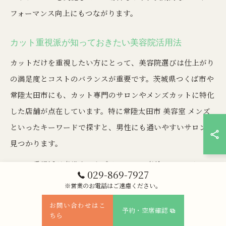
フォーマンス向上にもつながります。
カット重視派が知っておきたい美容院活用法
カットだけを重視したい方にとって、美容院選びは仕上がり
の満足度とコストのバランスが重要です。茨城県つくば市や
常陸太田市にも、カット専門のサロンやメンズカットに特化
した店舗が点在しています。特に常陸太田市 美容室 メンズ
といったキーワードで探すと、男性にも通いやすいサロンが
見つかります。
カット重視派が意識すべきポイントは、事前のカウンセリン
029-869-7927
グで希望のスタイルや髪質、クセ、ライフスタイルをしっか
※営業のお電話はご遠慮ください。
り伝えることです。例えば「短時間で清潔感のある仕上が
お問い合わせはこ
予約・空席確認
り」「手入れが簡単なヘアスタイル」など、具体的な要望を
ちら