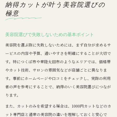
納得カットが叶う美容院選びの
美容院カット料金の目安と賢い比較法
極意
美容院でカットのみ料金の相場を知る方法
美容院カット料金を比較するポイント解説
安い美容院と高い美容院の違いを見抜く視点
美容院選びで失敗しないための基本ポイント
美容院選びは料金だけで決めてはいけない理由
美容院を選ぶ際に失敗しないためには、まず自分が求めるサ
美容院の料金表示で注目すべきチェック項目
ービスの内容や予算、通いやすさを明確にすることが大切で
常陸太田市で快適に通える美容院の特徴
す。特につくば市や常陸太田市のようなエリアでは、価格帯
美容院選びは通いやすさが重要な理由とは
やカット技術、サロンの雰囲気などが店舗ごとに異なりま
す。事前にホームページや口コミをチェックし、実際の利用
美容院の立地と営業時間で選ぶ賢い方法
者の声を参考にすることで、納得のいく美容院選びにつなが
メンズ対応美容院の特徴と見分け方
ります。
美容院の予約不要サービスの使い勝手を検証
また、カットのみを希望する場合は、1000円カットなどのカ
美容院の駐車場やアクセス情報の確認ポイント
ット専門店と通常の美容院の違いを理解しておくと安心で
カット専門店と美容院の違いを徹底解明