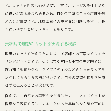
す。カット専門店は価格が安い一方で、サービスや仕上がり
カット専門店と美容院のサービス比較ポイント
に違いがある場合もあるため、自分の希望に合った店舗を選
美容院と1000円カットの明確な違いを知ろう
ぶことが重要です。地域密着型の美容院は相談しやすく、長
カット専門店のメリットと注意点を解説
く通いやすいというメリットもあります。
美容院のカットは何が違うのか徹底チェック
美容院で理想のカットを実現する秘訣
カット専門店を賢く利用するためのポイント
安さと仕上がり重視で選ぶ美容院活用術
理想のカットを叶えるためには、美容師との丁寧なカウンセ
リングが不可欠です。つくば市や常陸太田市の美容院では、
美容院で安さと仕上がりを両立させる工夫
施術前に髪質やクセ、ライフスタイルなどをしっかりヒアリ
美容院の割安プランを活用する選び方
ングしてもらえる店舗が多いので、自分の要望や悩みを遠慮
カット重視派が知っておきたい美容院活用法
せずに伝えることが大切です。
美容院のコストパフォーマンスを上げる秘訣
例えば、「自宅での再現性を重視したい」「メンズカットが
美容院で納得仕上がりを得るための交渉術
得意な美容院を探している」といった具体的な希望を事前に
自分に合う美容院を見極めるための実践ポイント